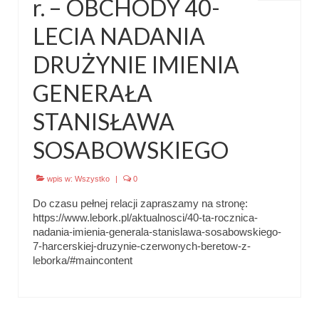
r. – OBCHODY 40-
LECIA NADANIA
DRUŻYNIE IMIENIA
GENERAŁA
STANISŁAWA
SOSABOWSKIEGO
wpis w:
Wszystko
|
0
Do czasu pełnej relacji zapraszamy na stronę:
https://www.lebork.pl/aktualnosci/40-ta-rocznica-
nadania-imienia-generala-stanislawa-sosabowskiego-
7-harcerskiej-druzynie-czerwonych-beretow-z-
leborka/#maincontent