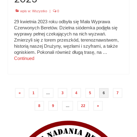
wpis w:
Wszystko
|
0
29 kwietnia 2023 roku odbyła się Mała Wyprawa
Czerwonych Beretów. Dzielna siódemka podjęła się
wyprawy pełnej czekających na nich wyzwań.
Zmierzyli się z torem przeszkód, terenoznawstwem,
historią naszej Drużyny, węzłami i szyframi, a także
ogniskiem. Pokonali również długą trasę, na …
Continued
Stronicowanie
«
1
…
3
4
5
6
7
wpisów
8
9
…
22
»