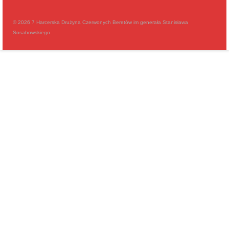
© 2026 7 Harcerska Drużyna Czerwonych Beretów im generała Stanisława
Sosabowskiego