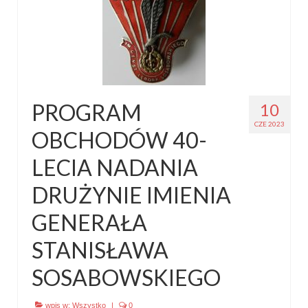
PROGRAM
10
CZE 2023
OBCHODÓW 40-
LECIA NADANIA
DRUŻYNIE IMIENIA
GENERAŁA
STANISŁAWA
SOSABOWSKIEGO
wpis w:
Wszystko
|
0