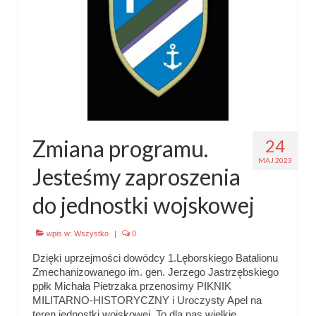
Zmiana programu.
24
MAJ 2023
Jesteśmy zaproszenia
do jednostki wojskowej
wpis w:
Wszystko
|
0
Dzięki uprzejmości dowódcy 1.Lęborskiego Batalionu
Zmechanizowanego im. gen. Jerzego Jastrzębskiego
ppłk Michała Pietrzaka przenosimy PIKNIK
MILITARNO-HISTORYCZNY i Uroczysty Apel na
teren jednostki wojskowej. To dla nas wielkie