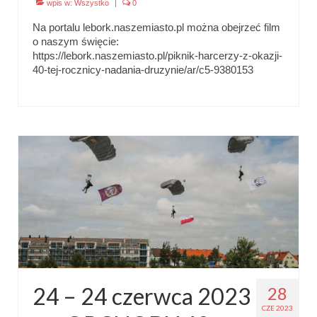
wpis w:
Wszystko
|
0
Na portalu lebork.naszemiasto.pl można obejrzeć film
o naszym święcie:
https://lebork.naszemiasto.pl/piknik-harcerzy-z-okazji-
40-tej-rocznicy-nadania-druzynie/ar/c5-9380153
24 – 24 czerwca 2023
28
CZE 2023