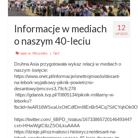
Emblematy (plakietki) i znaki drużyny
Dla harcerzy i rodziców
Informacje w mediach
12
LIP 2023
Ryngraf Pamiątkowy 7 HDCzB
o naszym 40-leciu
Odznaka Honorowa 7 HDCzB
wpis w:
Wszystko
|
0
Nasze twarze
Druhna Asia przygotowała wykaz relacji w mediach o
naszym święcie:
Galeria
https://www.onet.pl/informacje/onettrojmiasto/desant-
na-lebork-wyjatkowy-piknik-powietrzno-
Galerie 1983-2025
desantowy/pmcsvs3,79cfc278
https://gdansk.tvp.pl/70805134/piknik-militarny-w-
Galeria 2026
leborku?
fbclid=IwAR16WSxaUxOitCdfDmI8EnBr54Cq7SiICYqhOk
Multimedia
https://twitter.com/_6BPD_/status/1673386572014649344?
Kontakt
cxt=HHwWgIC8zZSOiLkuAAAA
https://dzieje.pl/rozmaitosci-historyczne/desant-na-
lebork-spadochroniarze-uczcza-40-lecie-druzyny-im-