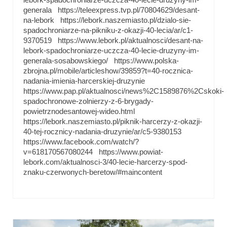
generala https://teleexpress.tvp.pl/70804629/desant-
na-lebork https://lebork.naszemiasto.pl/dzialo-sie-
spadochroniarze-na-pikniku-z-okazji-40-lecia/ar/c1-
9370519 https://www.lebork.pl/aktualnosci/desant-na-
lebork-spadochroniarze-uczcza-40-lecie-druzyny-im-
generala-sosabowskiego/ https://www.polska-
zbrojna.pl/mobile/articleshow/39859?t=40-rocznica-
nadania-imienia-harcerskiej-druzynie
https://www.pap.pl/aktualnosci/news%2C1589876%2Cskoki-
spadochronowe-zolnierzy-z-6-brygady-
powietrznodesantowej-wideo.html
https://lebork.naszemiasto.pl/piknik-harcerzy-z-okazji-
40-tej-rocznicy-nadania-druzynie/ar/c5-9380153
https://www.facebook.com/watch/?
v=618170567080244 https://www.powiat-
lebork.com/aktualnosci-3/40-lecie-harcerzy-spod-
znaku-czerwonych-beretow/#maincontent