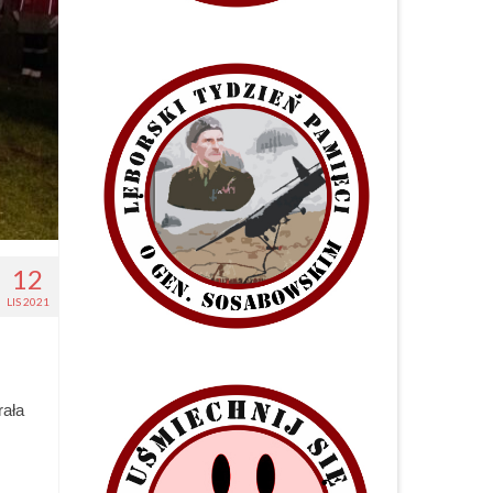
12
LIS 2021
rała