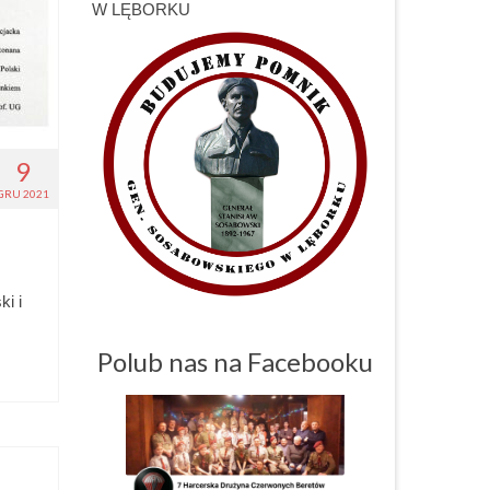
W LĘBORKU
9
GRU 2021
i i
Polub nas na Facebooku