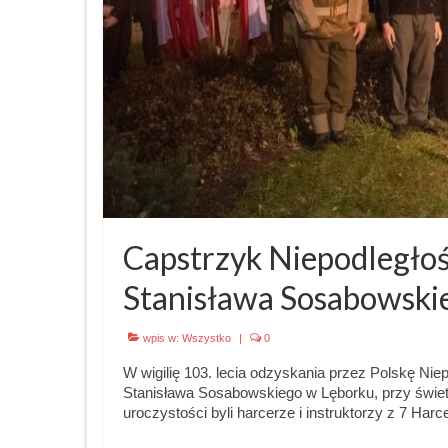
Capstrzyk Niepodległoś
Stanisława Sosabowski
wpis w:
Wszystko
|
0
W wigilię 103. lecia odzyskania przez Polskę Niep
Stanisława Sosabowskiego w Lęborku, przy świetle
uroczystości byli harcerze i instruktorzy z 7 H