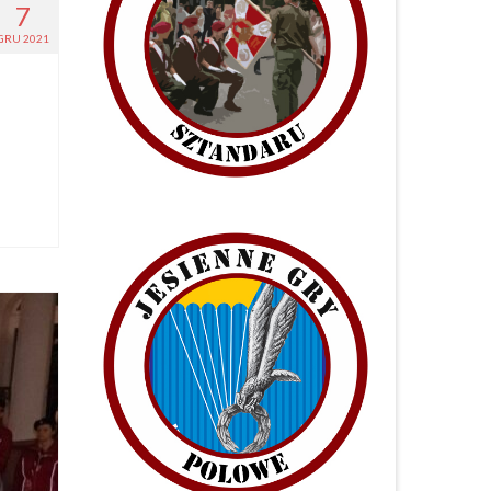
7
GRU 2021