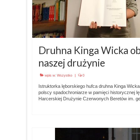
Druhna Kinga Wicka obr
naszej drużynie
wpis w:
Wszystko
|
0
Istruktorka lęborskiego hufca druhna Kinga Wicka
polscy spadochroniarze w pamięci historycznej lę
Harcerskiej Drużynie Czerwonych Beretów im. g