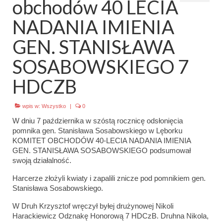
obchodów 40 LECIA
Emblematy (plakietki) i znaki drużyny
NADANIA IMIENIA
Dla harcerzy i rodziców
GEN. STANISŁAWA
Ryngraf Pamiątkowy 7 HDCzB
SOSABOWSKIEGO 7
Odznaka Honorowa 7 HDCzB
HDCZB
Nasze twarze
wpis w:
Wszystko
|
0
Galeria
W dniu 7 października w szóstą rocznicę odsłonięcia
pomnika gen. Stanisława Sosabowskiego w Lęborku
Galerie 1983-2025
KOMITET OBCHODÓW 40-LECIA NADANIA IMIENIA
GEN. STANISŁAWA SOSABOWSKIEGO podsumował
Galeria 2026
swoją działalność.
Multimedia
Harcerze złożyli kwiaty i zapalili znicze pod pomnikiem gen.
Stanisława Sosabowskiego.
Kontakt
W Druh Krzysztof wręczył byłej drużynowej Nikoli
Harackiewicz Odznakę Honorową 7 HDCzB. Druhna Nikola,