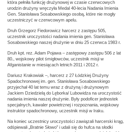
która pełniła funkcję drużynowej w czasie czerwcowych
urodzin drużyny wręczyła Medal 40-lecia Nadania Imienia
Gen. Stanisława Sosabowskiego osobą, które nie mogły
uczestniczyć w czerwcowym apelu.
Druh Grzegorz Fiedorowicz harcerz z zastępu 505,
uczestnik uroczystości nadania imienia gen. Stanisława
Sosabowskiego naszej drużynie w dniu 25 czerwca 1983 r.
Druh kpt. rez. Adam Pojawa – zastępowy zastępu 506 z lat
80., wojskowy pilot śmigłowców, uczestnik misji w
Afganistanie w miesiącach letnich 2011 i 2012 r.
Dariusz Krakowiak –, harcerz z 27 Łódzkiej Drużyny
Spadochronowej im. gen. Stanisława Sosabowskiego
przyjechał 40 lat temu wraz z drużyną i drużynowym
Jackiem Dziedzielą do Lęborka/ Lubowidza na uroczystość
nadania imienia naszej drużynie. Były podoficer jednostek
specjalnych, kawaler powietrznej i rozpoznania, wojskowy
instruktor spadochronowy, uczestnik misji w Iraku.
Na koniec uczestnicy uroczystości zawiązali harcerski krąg,
odśpiewali „Bratnie Słowo” i udali się do hufca na słodki