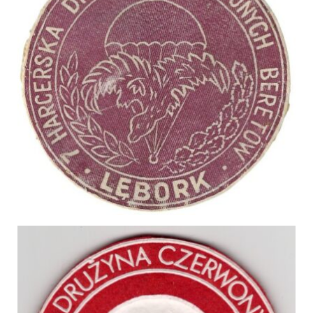
Emblematy (plakietki) i znaki drużyny
Dla harcerzy i rodziców
Ryngraf Pamiątkowy 7 HDCzB
Odznaka Honorowa 7 HDCzB
Nasze twarze
Galeria
Galerie 1983-2025
Galeria 2026
Multimedia
Kontakt