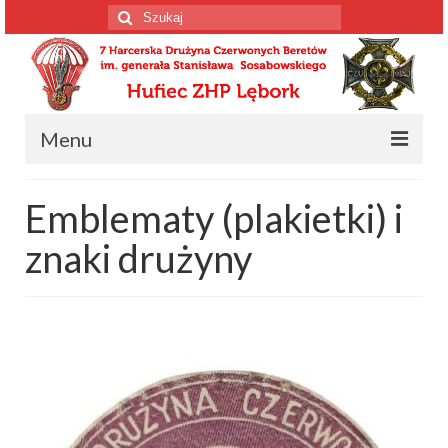
Szuklaj
w:
Menu
Strona główna
Emblematy (plakietki) i
Informacja o drużynie
znaki drużyny
Informacja o drużynie
Harcerscy spadochroniarze
Wiosenne Wyprawy Czerwonych Beretów
Konstytucja drużyny
Kalendarium