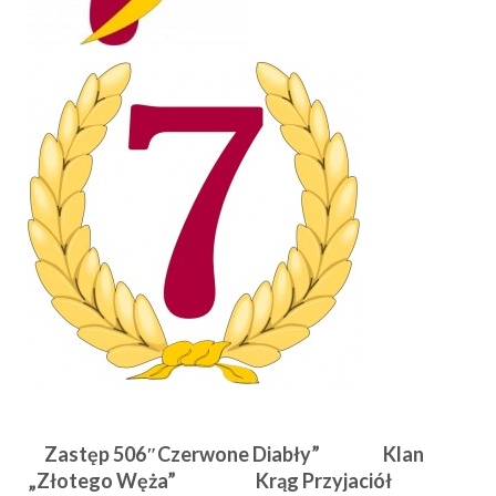
Zastęp 506″Czerwone Diabły” Klan
„Złotego Węża” Krąg Przyjaciół