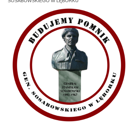
SOSABOWSKIEGO W LĘBORKU