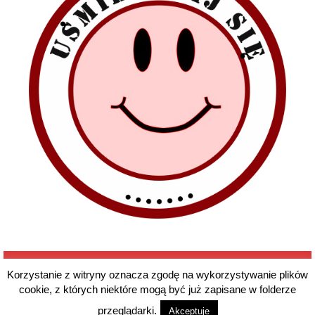
Korzystanie z witryny oznacza zgodę na wykorzystywanie plików
cookie, z których niektóre mogą być już zapisane w folderze
© 2026 7 Harcerska Drużyna Czerwonych Beretów im generała Stanisława
Sosabowskiego
przeglądarki.
Akceptuje