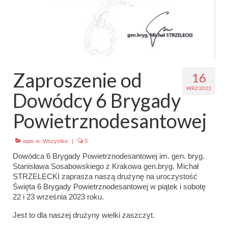
Emblematy (plakietki) i znaki drużyny
Dla harcerzy i rodziców
Ryngraf Pamiątkowy 7 HDCzB
Zaproszenie od
16
Odznaka Honorowa 7 HDCzB
WRZ 2023
Dowódcy 6 Brygady
Nasze twarze
Powietrznodesantowej
Galeria
Galerie 1983-2025
wpis w:
Wszystko
|
0
Dowódca 6 Brygady Powietrznodesantowej im. gen. bryg.
Galeria 2026
Stanisława Sosabowskiego z Krakowa gen.bryg. Michał
STRZELECKI zaprasza naszą drużynę na uroczystość
Multimedia
Święta 6 Brygady Powietrznodesantowej w piątek i sobotę
22 i 23 września 2023 roku.
Kontakt
Jest to dla naszej drużyny wielki zaszczyt.