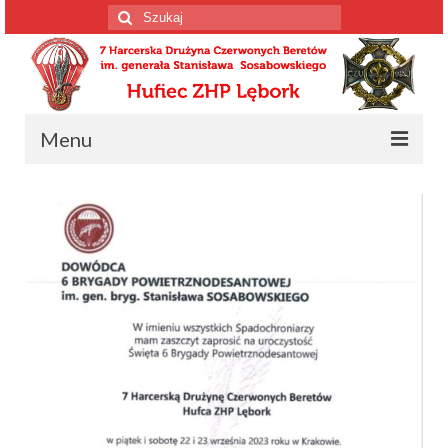
Szuklaj
w:
Menu
Strona główna
Informacja o drużynie
Informacja o drużynie
Harcerscy spadochroniarze
Wiosenne Wyprawy Czerwonych Beretów
Konstytucja drużyny
Kalendarium