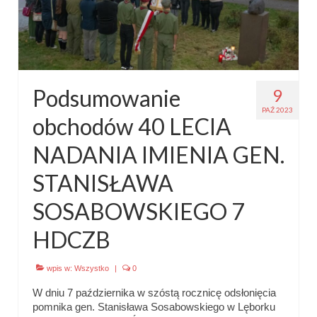
Podsumowanie
9
PAŹ 2023
obchodów 40 LECIA
NADANIA IMIENIA GEN.
STANISŁAWA
SOSABOWSKIEGO 7
HDCZB
wpis w:
Wszystko
|
0
W dniu 7 października w szóstą rocznicę odsłonięcia
pomnika gen. Stanisława Sosabowskiego w Lęborku