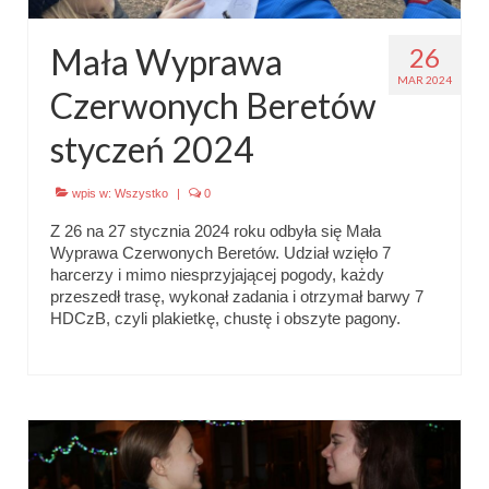
Emblematy (plakietki) i znaki drużyny
Mała Wyprawa
26
Dla harcerzy i rodziców
MAR 2024
Czerwonych Beretów
Ryngraf Pamiątkowy 7 HDCzB
styczeń 2024
Odznaka Honorowa 7 HDCzB
wpis w:
Wszystko
|
0
Nasze twarze
Z 26 na 27 stycznia 2024 roku odbyła się Mała
Wyprawa Czerwonych Beretów. Udział wzięło 7
Galeria
harcerzy i mimo niesprzyjającej pogody, każdy
przeszedł trasę, wykonał zadania i otrzymał barwy 7
Galerie 1983-2025
HDCzB, czyli plakietkę, chustę i obszyte pagony.
Galeria 2026
Multimedia
Kontakt