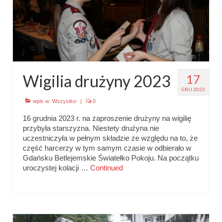
Wigilia drużyny 2023
17
GRU 2023
wpis w:
Wszystko
|
0
16 grudnia 2023 r. na zaproszenie drużyny na wigilię
przybyła starszyzna. Niestety drużyna nie
uczestniczyła w pełnym składzie ze względu na to, że
część harcerzy w tym samym czasie w odbierało w
Gdańsku Betlejemskie Światełko Pokoju. Na początku
uroczystej kolacji …
Continued