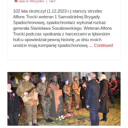
wpis w:
Wszystko
|
0
102 lata skończył (1.12.2023 r.) starszy strzelec
Alfons Trocki weteran 1 Samodzielnej Brygady
Spadochronowej, spadochroniarz wykonał rozkaz
generała Stanisława Sosabowskiego. Weteran Alfons
Trocki podczas spotkania z harcerzami w lęborskim
hufcu opowiedział pewną historię „w dniu moich
urodzin moją kompanię spadochronową …
Continued