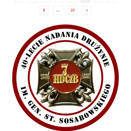
wpisów
8
…
22
»