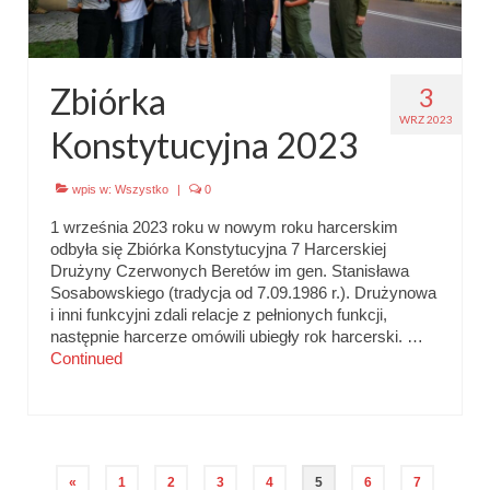
Zbiórka
3
WRZ 2023
Konstytucyjna 2023
wpis w:
Wszystko
|
0
1 września 2023 roku w nowym roku harcerskim
odbyła się Zbiórka Konstytucyjna 7 Harcerskiej
Drużyny Czerwonych Beretów im gen. Stanisława
Sosabowskiego (tradycja od 7.09.1986 r.). Drużynowa
i inni funkcyjni zdali relacje z pełnionych funkcji,
następnie harcerze omówili ubiegły rok harcerski. …
Continued
Stronicowanie
«
1
2
3
4
5
6
7