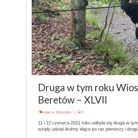
Druga w tym roku Wio
Beretów – XLVII
wpis w:
Wszystko
|
0
11 i 12 czerwca 2021 roku odbyła się druga w
wzięły udział druhny idące po raz pierwszy i drugi