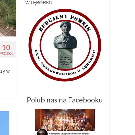
W LĘBORKU
10
WRZ 2021
ozy w
Polub nas na Facebooku