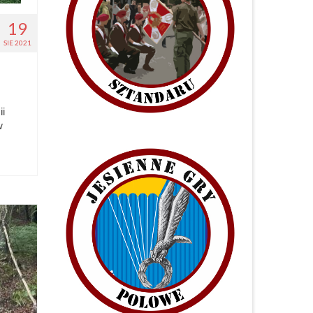
19
SIE 2021
ii
w