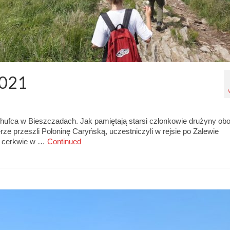
2021
e hufca w Bieszczadach. Jak pamiętają starsi członkowie drużyny ob
e przeszli Połoninę Caryńską, uczestniczyli w rejsie po Zalewie
li cerkwie w …
Continued