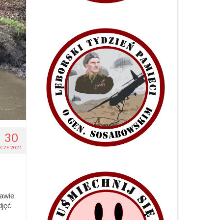
30
CZE 2021
rawie
djęć