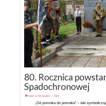
80. Rocznica powsta
Spadochronowej
wpis w:
Wszystko
|
0
„Od pomnika do pomnika” – taki symboliczn