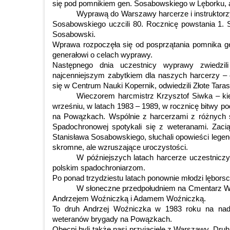
się pod pomnikiem gen. Sosabowskiego w Lęborku, 
Wyprawą do Warszawy harcerze i instruktorz
Sosabowskiego uczcili 80. Rocznicę powstania 1. 
Sosabowski.
Wprawa rozpoczęła się od posprzątania pomnika g
generałowi o celach wyprawy.
Następnego dnia uczestnicy wyprawy zwiedz
najcenniejszym zabytkiem dla naszych harcerzy –
się w Centrum Nauki Kopernik, odwiedzili Złote Tara
Wieczorem harcmistrz Krzysztof Siwka – ki
wrześniu, w latach 1983 – 1989, w rocznicę bitwy p
na Powązkach. Wspólnie z harcerzami z różnych s
Spadochronowej spotykali się z weteranami. Zacią
Stanisława Sosabowskiego, słuchali opowieści legen
skromne, ale wzruszające uroczystości.
W późniejszych latach harcerze uczestniczy
polskim spadochroniarzom.
Po ponad trzydziestu latach ponownie młodzi lęborscy
W słoneczne przedpołudniem na Cmentarz Wo
Andrzejem Woźniczką i Adamem Woźniczką.
To druh Andrzej Woźniczka w 1983 roku na nada
weteranów brygady na Powązkach.
Obecni byli także nasi przyjaciele z Warszawy. D