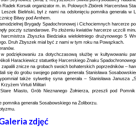
h Radek Korsak organizator m. in. Polowych Zbiórek Harcerstwa Sta
 Leszek Bieliński, był z nami na odsłonięciu pomnika generała w L
ocznicę Bitwy pod Arnhem.
amodzielnej Brygady Spadochronowej i Cichociemnych harcerze pos
nęły poczty sztandarowe. Po złożeniu kwiatów harcerze uczcili minu
 harcmistrza Zbyszka Biedziaka wieloletniego drużynowego 5 Wro
go. Druh Zbyszek miał być z nami w tym roku na Powązkach.
eranów.
ki w podziękowaniu za dotychczasową służbę w kultywowaniu pa
ikoli Harackiewicz statuetkę Harcerskiego Znaku Spadochronoweg
 zapalili znicze na grobach swoich bohaterskich poprzedników – har
i się do grobu swojego patrona generała Stanisława Sosabowskie
przypomniał także sylwetkę syna generała – Stanisława Janusza „S
zyżem Virtuti Militari
 Stare Miasto, Grób Nieznanego Żołnierza, przeszli pod Pomni
e pomnika generała Sosabowskiego na Żoliborzu.
iotyzmu.
Galeria zdjęć