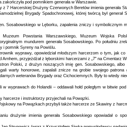
a zakończyła pod pomnikiem generała w Warszawie.
y z 7 Harcerskiej Drużyny Czerwonych Beretów imienia generała St
Samodzielnej Brygady Spadochronowej, której twórcą był generał S
en. Sosabowskiego w Lęborku, zapalenia zniczy i symbolicznym 
ili Muzeum Powstania Warszawskiego, Muzeum Wojska Pols
 oryginalnym mundurem generała Sosabowskiego. Po południu zrel
sy i pomnik Syreny na Powiślu.
erownik wyprawy, opowiedział młodszym harcerzom o tym, jak co
od Arnhem, przyjeżdżał z lęborskimi harcerzami z „7” na Cmentarz 
tron Polski, z drużyn noszących imię gen. Sosabowskiego, albo
gali warty honorowe, zapalali znicze na grobie swojego patrona 
darnych weteranów Brygady oraz Cichociemnych. Były to wtedy nieof
li w wyprawach do Holandii – oddawali hołd poległym w bitwie po
 harcerze i instruktorzy przyjechali na Powązki.
jskowy na Powązkach przybyli także harcerze ze Skawiny z harc
niu drużynie imienia generała Sosabowskiego opowiadał o spo
ruh Jan Strynowicz (wraz z Krzysztofem Siwka pomysłodawcy nadani