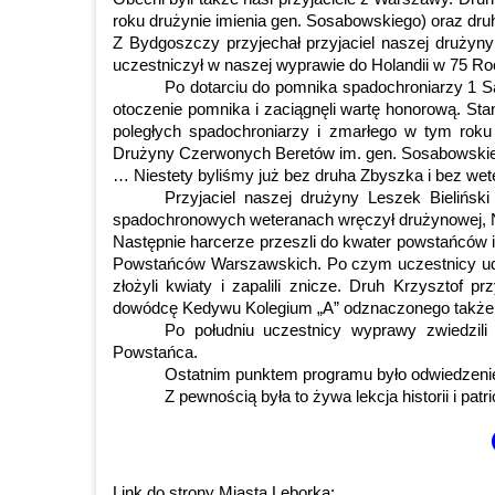
roku drużynie imienia gen. Sosabowskiego) oraz dru
Z Bydgoszczy przyjechał przyjaciel naszej drużyny
uczestniczył w naszej wyprawie do Holandii w 75 R
Po dotarciu do pomnika spadochroniarzy 1 S
otoczenie pomnika i zaciągnęli wartę honorową. Sta
poległych spadochroniarzy i zmarłego w tym roku
Drużyny Czerwonych Beretów im. gen. Sosabowskie
… Niestety byliśmy już bez druha Zbyszka i bez wet
Przyjaciel naszej drużyny Leszek Bielińs
spadochronowych weteranach wręczył drużynowej, N
Następnie harcerze przeszli do kwater powstańców i
Powstańców Warszawskich. Po czym uczestnicy udal
złożyli kwiaty i zapalili znicze. Druh Krzysztof 
dowódcę Kedywu Kolegium „A” odznaczonego także Kr
Po południu uczestnicy wyprawy zwiedzili
Powstańca.
Ostatnim punktem programu było odwiedzeni
Z pewnością była to żywa lekcja historii i patr
Link do strony Miasta Lęborka: