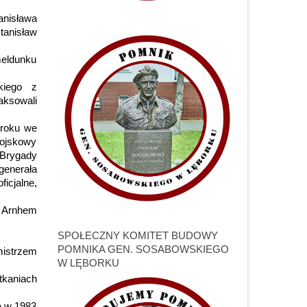
anisława
tanisław
meldunku
kiego z
aksowali
 roku we
Wojskowy
 Brygady
generała
icjalne,
d Arnhem
SPOŁECZNY KOMITET BUDOWY
POMNIKA GEN. SOSABOWSKIEGO
mistrzem
W LĘBORKU
tkaniach
a w 1983