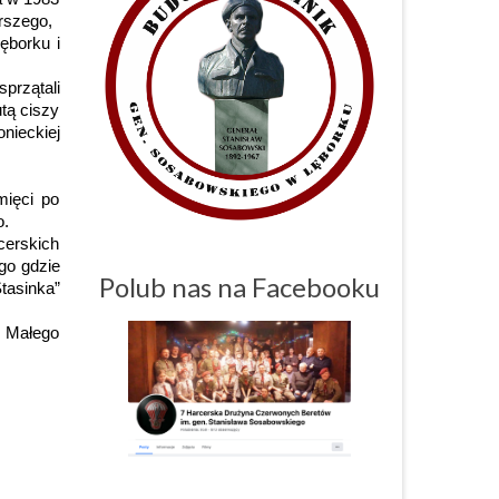
rszego,
ęborku i
przątali
tą ciszy
nieckiej
mięci po
o.
cerskich
go gdzie
Polub nas na Facebooku
tasinka”
k Małego