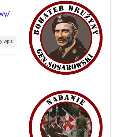
wy/
y wpis