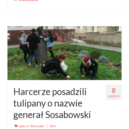
Harcerze posadzili
8
LIS 2019
tulipany o nazwie
generał Sosabowski
wpis w:
Wszystko
|
0