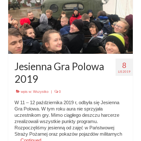
Jesienna Gra Polowa
8
LIS 2019
2019
wpis w:
Wszystko
|
0
W 11 – 12 października 2019 r, odbyła się Jesienna
Gra Polowa. W tym roku aura nie sprzyjała
uczestnikom gry. Mimo ciągłego deszczu harcerze
zrealizowali wszystkie punkty programu.
Rozpoczęliśmy jesienną od zajęć w Państwowej
Straży Pożarnej oraz pokazów pojazdów militarnych
…
Continued