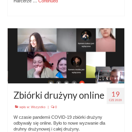
Harcerze …
Continued
Zbiórki drużyny online
19
CZE 2020
wpis w:
Wszystko
|
0
W czasie pandemii COVID-19 zbiórki drużyny
odbywały się online. Było to nowe wyzwanie dla
druhny drużynowej i całej drużyny.