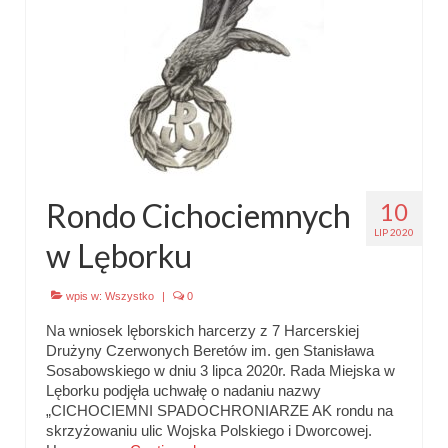
Emblematy (plakietki) i znaki drużyny
Dla harcerzy i rodziców
Ryngraf Pamiątkowy 7 HDCzB
Odznaka Honorowa 7 HDCzB
Nasze twarze
Rondo Cichociemnych
10
LIP 2020
Galeria
w Lęborku
Galerie 1983-2025
wpis w:
Wszystko
|
0
Galeria 2026
Na wniosek lęborskich harcerzy z 7 Harcerskiej
Drużyny Czerwonych Beretów im. gen Stanisława
Multimedia
Sosabowskiego w dniu 3 lipca 2020r. Rada Miejska w
Lęborku podjęła uchwałę o nadaniu nazwy
Kontakt
„CICHOCIEMNI SPADOCHRONIARZE AK rondu na
skrzyżowaniu ulic Wojska Polskiego i Dworcowej.