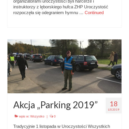
organizatorami uroczystości byli harcerze i
instruktorzy z lęborskiego hufca ZHP Uroczystość
rozpoczęła się odegraniem hymnu …
Continued
Akcja „Parking 2019”
18
LIS 2019
wpis w:
Wszystko
|
0
Tradycyjnie 1 listopada w Uroczystości Wszystkich