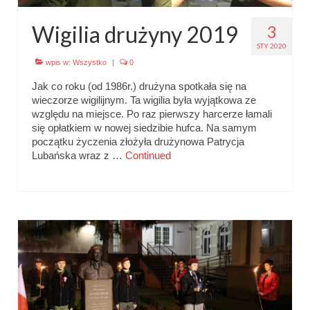
Wigilia drużyny 2019
3
STY 2020
wpis w:
Wszystko
|
0
Jak co roku (od 1986r.) drużyna spotkała się na
wieczorze wigilijnym. Ta wigilia była wyjątkowa ze
względu na miejsce. Po raz pierwszy harcerze łamali
się opłatkiem w nowej siedzibie hufca. Na samym
początku życzenia złożyła drużynowa Patrycja
Lubańska wraz z …
Continued