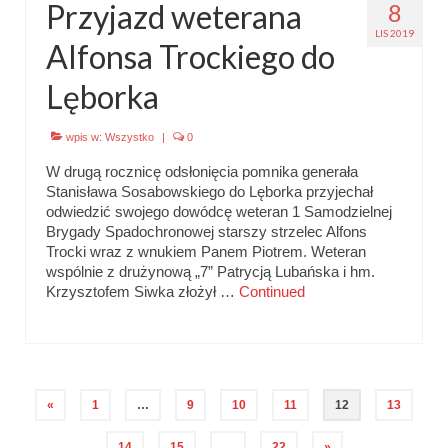
Przyjazd weterana
8
LIS 2019
Alfonsa Trockiego do
Lęborka
wpis w:
Wszystko
|
0
W drugą rocznicę odsłonięcia pomnika generała
Stanisława Sosabowskiego do Lęborka przyjechał
odwiedzić swojego dowódcę weteran 1 Samodzielnej
Brygady Spadochronowej starszy strzelec Alfons
Trocki wraz z wnukiem Panem Piotrem. Weteran
wspólnie z drużynową „7” Patrycją Lubańska i hm.
Krzysztofem Siwka złożył …
Continued
Stronicowanie
«
1
…
9
10
11
12
13
wpisów
14
15
…
22
»