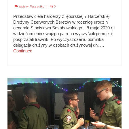
wpis w:
Wszystko
|
0
Przedstawiciele harcerzy z lęborskiej 7 Harcerskiej
Drużyny Czerwonych Beretów w rocznicę urodzin
generała Stanisława Sosabowskiego – 8 maja 2020 r. i
w dzień imienin swojego patrona wyczyścili pomnik i
posprzątali trawnik. Po wyczyszczeniu pomnika
delegacja drużyny w osobach drużynowej dh. …
Continued