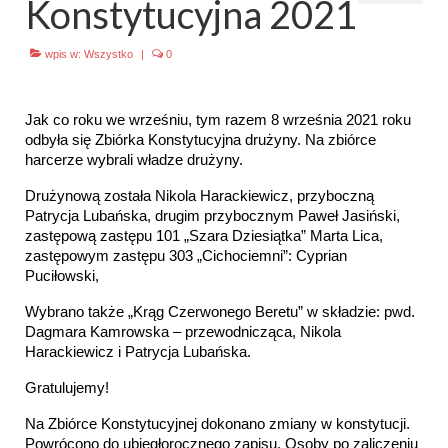
Konstytucyjna 2021
Emblematy (plakietki) i znaki drużyny
wpis w:
Wszystko
|
0
Dla harcerzy i rodziców
Ryngraf Pamiątkowy 7 HDCzB
Jak co roku we wrześniu, tym razem 8 września 2021 roku
odbyła się Zbiórka Konstytucyjna drużyny. Na zbiórce
Odznaka Honorowa 7 HDCzB
harcerze wybrali władze drużyny.
Nasze twarze
Drużynową została Nikola Harackiewicz, przyboczną
Patrycja Lubańska, drugim przybocznym Paweł Jasiński,
zastępową zastępu 101 „Szara Dziesiątka” Marta Lica,
Galeria
zastępowym zastępu 303 „Cichociemni”: Cyprian
Puciłowski,
Galerie 1983-2025
Wybrano także „Krąg Czerwonego Beretu” w składzie: pwd.
Galeria 2026
Dagmara Kamrowska – przewodnicząca, Nikola
Harackiewicz i Patrycja Lubańska.
Multimedia
Gratulujemy!
Kontakt
Na Zbiórce Konstytucyjnej dokonano zmiany w konstytucji.
Powrócono do ubiegłorocznego zapisu. Osoby po zaliczeniu