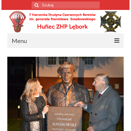
Szuklaj
w:
Menu
Strona główna
Informacja o drużynie
Informacja o drużynie
Harcerscy spadochroniarze
Wiosenne Wyprawy Czerwonych Beretów
Konstytucja drużyny
Kalendarium