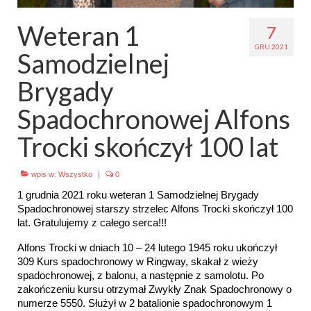
Emblematy (plakietki) i znaki drużyny
Weteran 1
7
GRU 2021
Dla harcerzy i rodziców
Samodzielnej
Ryngraf Pamiątkowy 7 HDCzB
Brygady
Odznaka Honorowa 7 HDCzB
Spadochronowej Alfons
Nasze twarze
Trocki skończył 100 lat
Galeria
wpis w:
Wszystko
|
0
Galerie 1983-2025
1 grudnia 2021 roku weteran 1 Samodzielnej Brygady
Spadochronowej starszy strzelec Alfons Trocki skończył 100
Galeria 2026
lat. Gratulujemy z całego serca!!!
Alfons Trocki w dniach 10 – 24 lutego 1945 roku ukończył
Multimedia
309 Kurs spadochronowy w Ringway, skakał z wieży
spadochronowej, z balonu, a następnie z samolotu. Po
Kontakt
zakończeniu kursu otrzymał Zwykły Znak Spadochronowy o
numerze 5550. Służył w 2 batalionie spadochronowym 1