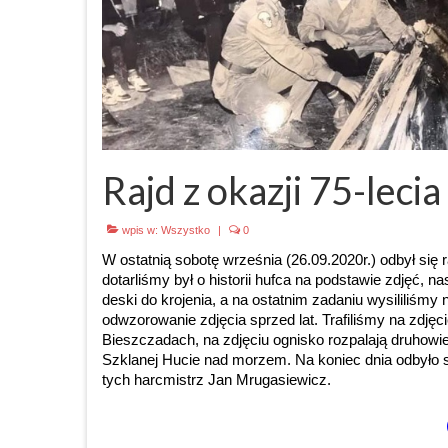
Rajd z okazji 75-lec
wpis w:
Wszystko
|
0
W ostatnią sobotę września (26.09.2020r.) odbył się 
dotarliśmy był o historii hufca na podstawie zdjęć, 
deski do krojenia, a na ostatnim zadaniu wysililiś
odwzorowanie zdjęcia sprzed lat. Trafiliśmy na zdję
Bieszczadach, na zdjęciu ognisko rozpalają druhowi
Szklanej Hucie nad morzem. Na koniec dnia odbyło s
tych harcmistrz Jan Mrugasiewicz.