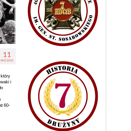
11
PAŹ 2020
 który
waki i
ło
w
t 60-