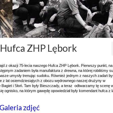
ia Hufca ZHP Lębork
rajd z okazji 75-lecia naszego Hufca ZHP Lębork. Pierwszy punkt, na
następnym zadaniem była manufaktura z drewna, na której robiliśmy su
my nasze umysły trenując sudoku. Również jednym z naszych zadań by
cie z lat osiemdziesiątych z obozu wędrownego naszej drużyny w
e Bagiet i Słoń. Tam były Bieszczady, a teraz odtwarzamy tę scenę 
ię ognisko, na którym gawędę opowiedział były komendant hufca z la
Galeria zdjęć