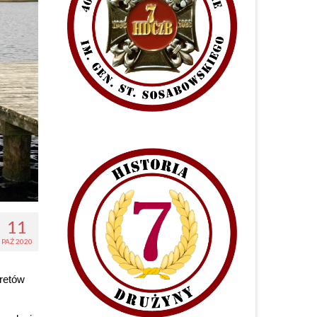
11
PAŹ 2020
retów