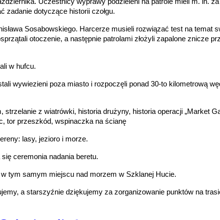
ziernika. Uczestnicy wyprawy podzieleni na patrole mieli m. in. za
ć zadanie dotyczące historii czołgu.
nisława Sosabowskiego. Harcerze musieli rozwiązać test na temat 
sprzątali otoczenie, a następnie patrolami złożyli zapalone znicze pr
li w hufcu.
tali wywiezieni poza miasto i rozpoczęli ponad 30-to kilometrową w
strzelanie z wiatrówki, historia drużyny, historia operacji „Market G
oc, tor przeszkód, wspinaczka na ścianę
reny: lasy, jezioro i morze.
się ceremonia nadania beretu.
u w tym samym miejscu nad morzem w Szklanej Hucie.
emy, a starszyźnie dziękujemy za zorganizowanie punktów na tras