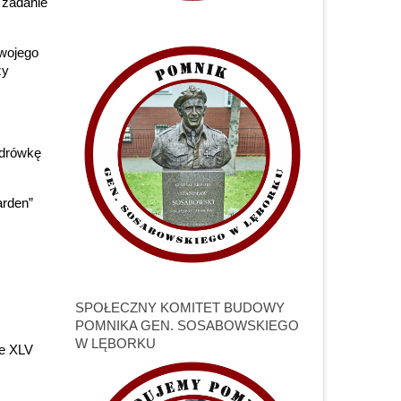
 zadanie
swojego
zy
ędrówkę
arden”
SPOŁECZNY KOMITET BUDOWY
POMNIKA GEN. SOSABOWSKIEGO
W LĘBORKU
ie XLV