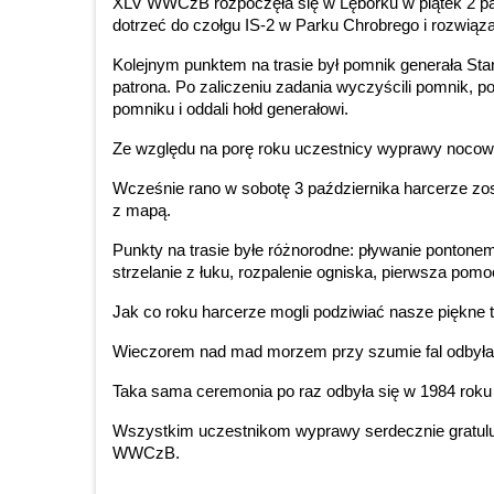
XLV WWCzB rozpoczęła się w Lęborku w piątek 2 paźd
dotrzeć do czołgu IS-2 w Parku Chrobrego i rozwiąza
Kolejnym punktem na trasie był pomnik generała Sta
patrona. Po zaliczeniu zadania wyczyścili pomnik, po
pomniku i oddali hołd generałowi.
Ze względu na porę roku uczestnicy wyprawy nocowa
Wcześnie rano w sobotę 3 października harcerze zos
z mapą.
Punkty na trasie byłe różnorodne: pływanie pontonem, 
strzelanie z łuku, rozpalenie ogniska, pierwsza pom
Jak co roku harcerze mogli podziwiać nasze piękne te
Wieczorem nad mad morzem przy szumie fal odbyła 
Taka sama ceremonia po raz odbyła się w 1984 rok
Wszystkim uczestnikom wyprawy serdecznie gratuluj
WWCzB.