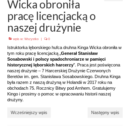
Wicka obroniła
Emblematy (plakietki) i znaki drużyny
pracę licencjacką o
Dla harcerzy i rodziców
naszej drużynie
Ryngraf Pamiątkowy 7 HDCzB
wpis w:
Wszystko
|
0
Odznaka Honorowa 7 HDCzB
Istruktorka lęborskiego hufca druhna Kinga Wicka obroniła w
tym roku pracę licencjacką „
Generał Stanisław
Nasze twarze
Sosabowski i polscy spadochroniarze w pamięci
historycznej lęborskich harcerzy
”. Praca jest poświęcona
Galeria
naszej drużynie – 7 Harcerskiej Drużynie Czerwonych
Beretów im. gen. Stanisława Sosabowskiego. Druhna Kinga
Galerie 1983-2025
była razem z naszą drużyną w Holandii w 2017 roku na
obchodach 75. Rocznicy Bitwy pod Arnhem. Gratulujemy
Galeria 2026
Kingo i prosimy o pomoc w opracowaniu historii naszej
drużyny.
Multimedia
Wcześniejszy wpis
Następny wpis
Kontakt