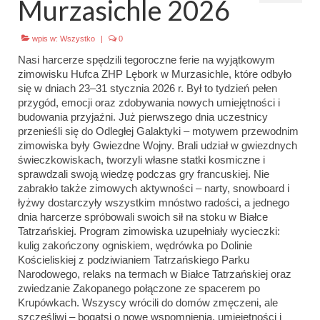
Murzasichle 2026
Emblematy (plakietki) i znaki drużyny
wpis w:
Wszystko
|
0
Dla harcerzy i rodziców
Nasi harcerze spędzili tegoroczne ferie na wyjątkowym
zimowisku Hufca ZHP Lębork w Murzasichle, które odbyło
Ryngraf Pamiątkowy 7 HDCzB
się w dniach 23–31 stycznia 2026 r. Był to tydzień pełen
przygód, emocji oraz zdobywania nowych umiejętności i
Odznaka Honorowa 7 HDCzB
budowania przyjaźni. Już pierwszego dnia uczestnicy
przenieśli się do Odległej Galaktyki – motywem przewodnim
Nasze twarze
zimowiska były Gwiezdne Wojny. Brali udział w gwiezdnych
świeczkowiskach, tworzyli własne statki kosmiczne i
Galeria
sprawdzali swoją wiedzę podczas gry francuskiej. Nie
zabrakło także zimowych aktywności – narty, snowboard i
Galerie 1983-2025
łyżwy dostarczyły wszystkim mnóstwo radości, a jednego
dnia harcerze spróbowali swoich sił na stoku w Białce
Galeria 2026
Tatrzańskiej. Program zimowiska uzupełniały wycieczki:
kulig zakończony ogniskiem, wędrówka po Dolinie
Multimedia
Kościeliskiej z podziwianiem Tatrzańskiego Parku
Narodowego, relaks na termach w Białce Tatrzańskiej oraz
Kontakt
zwiedzanie Zakopanego połączone ze spacerem po
Krupówkach. Wszyscy wrócili do domów zmęczeni, ale
szczęśliwi – bogatsi o nowe wspomnienia, umiejętności i