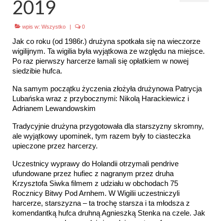
2019
Emblematy (plakietki) i znaki drużyny
wpis w:
Wszystko
|
0
Dla harcerzy i rodziców
Jak co roku (od 1986r.) drużyna spotkała się na wieczorze
wigilijnym. Ta wigilia była wyjątkowa ze względu na miejsce.
Ryngraf Pamiątkowy 7 HDCzB
Po raz pierwszy harcerze łamali się opłatkiem w nowej
siedzibie hufca.
Odznaka Honorowa 7 HDCzB
Na samym początku życzenia złożyła drużynowa Patrycja
Nasze twarze
Lubańska wraz z przybocznymi: Nikolą Harackiewicz i
Adrianem Lewandowskim
Galeria
Tradycyjnie drużyna przygotowała dla starszyzny skromny,
ale wyjątkowy upominek, tym razem były to ciasteczka
Galerie 1983-2025
upieczone przez harcerzy.
Galeria 2026
Uczestnicy wyprawy do Holandii otrzymali pendrive
ufundowane przez hufiec z nagranym przez druha
Multimedia
Krzysztofa Siwka filmem z udziału w obchodach 75
Rocznicy Bitwy Pod Arnhem. W Wigilii uczestniczyli
Kontakt
harcerze, starszyzna – ta trochę starsza i ta młodsza z
komendantką hufca druhną Agnieszką Stenka na czele. Jak