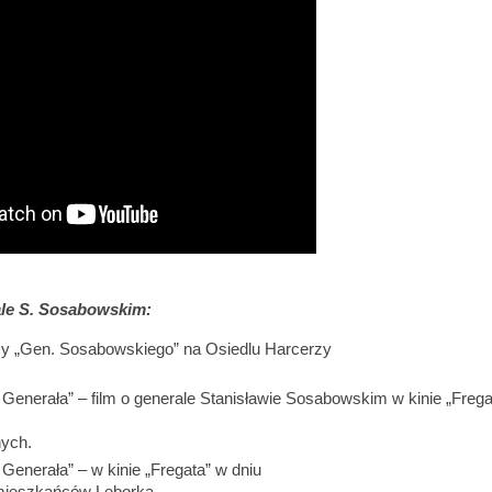
le S. Sosabowskim:
icy „Gen. Sosabowskiego” na Osiedlu Harcerzy
Generała” – film o generale Stanisławie Sosabowskim w kinie „Frega
nych.
Generała” – w kinie „Fregata” w dniu
a mieszkańców Lęborka.