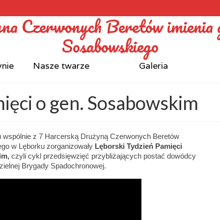
ynie
Nasze twarze
Galeria
mięci o gen. Sosabowskim
wspólnie z 7 Harcerską Drużyną Czerwonych Beretów
ego w Lęborku zorganizowały
Lęborski Tydzień Pamięci
im,
czyli cykl przedsięwzięć przybliżających postać dowódcy
ielnej Brygady Spadochronowej.