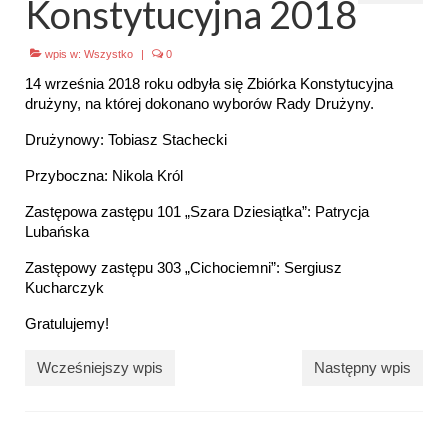
Konstytucyjna 2018
Emblematy (plakietki) i znaki drużyny
wpis w:
Wszystko
|
0
Dla harcerzy i rodziców
14 września 2018 roku odbyła się Zbiórka Konstytucyjna
drużyny, na której dokonano wyborów Rady Drużyny.
Ryngraf Pamiątkowy 7 HDCzB
Drużynowy: Tobiasz Stachecki
Odznaka Honorowa 7 HDCzB
Przyboczna: Nikola Król
Nasze twarze
Zastępowa zastępu 101 „Szara Dziesiątka”: Patrycja
Lubańska
Galeria
Zastępowy zastępu 303 „Cichociemni”: Sergiusz
Galerie 1983-2025
Kucharczyk
Galeria 2026
Gratulujemy!
Multimedia
Wcześniejszy wpis
Następny wpis
Kontakt