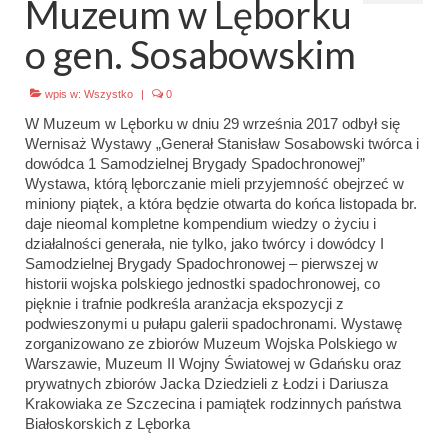
Muzeum w Lęborku
Emblematy (plakietki) i znaki drużyny
o gen. Sosabowskim
Dla harcerzy i rodziców
wpis w:
Wszystko
|
0
Ryngraf Pamiątkowy 7 HDCzB
W Muzeum w Lęborku w dniu 29 września 2017 odbył się
Wernisaż Wystawy „Generał Stanisław Sosabowski twórca i
Odznaka Honorowa 7 HDCzB
dowódca 1 Samodzielnej Brygady Spadochronowej”
Wystawa, którą lęborczanie mieli przyjemność obejrzeć w
Nasze twarze
miniony piątek, a która będzie otwarta do końca listopada br.
daje nieomal kompletne kompendium wiedzy o życiu i
Galeria
działalności generała, nie tylko, jako twórcy i dowódcy I
Samodzielnej Brygady Spadochronowej – pierwszej w
Galerie 1983-2025
historii wojska polskiego jednostki spadochronowej, co
pięknie i trafnie podkreśla aranżacja ekspozycji z
Galeria 2026
podwieszonymi u pułapu galerii spadochronami. Wystawę
zorganizowano ze zbiorów Muzeum Wojska Polskiego w
Multimedia
Warszawie, Muzeum II Wojny Światowej w Gdańsku oraz
prywatnych zbiorów Jacka Dziedzieli z Łodzi i Dariusza
Kontakt
Krakowiaka ze Szczecina i pamiątek rodzinnych państwa
Białoskorskich z Lęborka