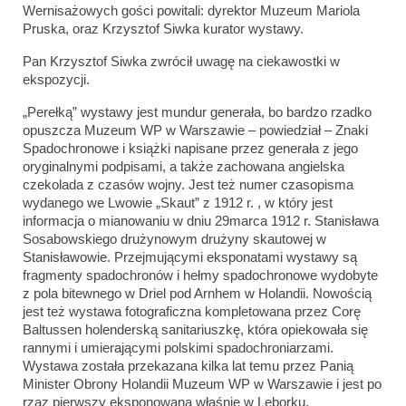
Wernisażowych gości powitali: dyrektor Muzeum Mariola
Pruska, oraz Krzysztof Siwka kurator wystawy.
Pan Krzysztof Siwka zwrócił uwagę na ciekawostki w
ekspozycji.
„Perełką” wystawy jest mundur generała, bo bardzo rzadko
opuszcza Muzeum WP w Warszawie – powiedział – Znaki
Spadochronowe i książki napisane przez generała z jego
oryginalnymi podpisami, a także zachowana angielska
czekolada z czasów wojny. Jest też numer czasopisma
wydanego we Lwowie „Skaut” z 1912 r. , w który jest
informacja o mianowaniu w dniu 29marca 1912 r. Stanisława
Sosabowskiego drużynowym drużyny skautowej w
Stanisławowie. Przejmującymi eksponatami wystawy są
fragmenty spadochronów i hełmy spadochronowe wydobyte
z pola bitewnego w Driel pod Arnhem w Holandii. Nowością
jest też wystawa fotograficzna kompletowana przez Corę
Baltussen holenderską sanitariuszkę, która opiekowała się
rannymi i umierającymi polskimi spadochroniarzami.
Wystawa została przekazana kilka lat temu przez Panią
Minister Obrony Holandii Muzeum WP w Warszawie i jest po
rzaz pierwszy eksponowana właśnie w Lęborku.