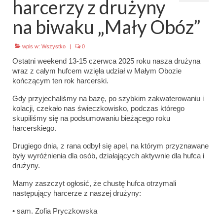
harcerzy z drużyny
Emblematy (plakietki) i znaki drużyny
na biwaku „Mały Obóz”
Dla harcerzy i rodziców
wpis w:
Wszystko
|
0
Ryngraf Pamiątkowy 7 HDCzB
Ostatni weekend 13-15 czerwca 2025 roku nasza drużyna
wraz z całym hufcem wzięła udział w Małym Obozie
Odznaka Honorowa 7 HDCzB
kończącym ten rok harcerski.
Nasze twarze
Gdy przyjechaliśmy na bazę, po szybkim zakwaterowaniu i
kolacji, czekało nas świeczkowisko, podczas którego
Galeria
skupiliśmy się na podsumowaniu bieżącego roku
harcerskiego.
Galerie 1983-2025
Drugiego dnia, z rana odbył się apel, na którym przyznawane
były wyróżnienia dla osób, działających aktywnie dla hufca i
Galeria 2026
drużyny.
Multimedia
Mamy zaszczyt ogłosić, że chustę hufca otrzymali
następujący harcerze z naszej drużyny:
Kontakt
• sam. Zofia Pryczkowska