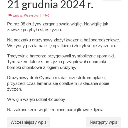
21 grudnia 2024 r.
Emblematy (plakietki) i znaki drużyny
wpis w:
Wszystko
|
0
Dla harcerzy i rodziców
Po raz 38 drużyny zorganizowała wigilię. Na wigilię jak
zawsze przybyła starszyzna.
Ryngraf Pamiątkowy 7 HDCzB
Na początku drużynowy złożył życzenia bożonarodzeniowe.
Odznaka Honorowa 7 HDCzB
Wszyscy przełamali się opłatkiem i złożyli sobie życzenia.
Nasze twarze
Tradycyjnie harcerze przygotowali symboliczne upominki.
Tym razem także starszyzna przygotowała upominki –
bombki choinkowe z logiem drużyny.
Galeria
Drużynowy druh Cyprian rozdał uczestnikom opłatki,
Galerie 1983-2025
przyszedł czas łamania się opłatkiem i składania sobie
życzeń.
Galeria 2026
W wigilii wzięło udział 42 osoby
Multimedia
Na zakończenie wigilii zrobiono pamiątkowe zdjęcia
Kontakt
Wcześniejszy wpis
Następny wpis