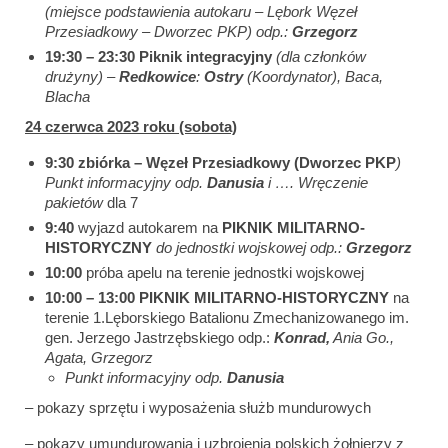
(miejsce podstawienia autokaru – Lębork Węzeł
Przesiadkowy – Dworzec PKP) odp.:
Grzegorz
19:30 – 23:30
Piknik integracyjny
(dla członków
drużyny) –
Redkowice
:
Ostry
(Koordynator), Baca,
Blacha
24 czerwca 2023 roku (sobota)
9:30
zbiórka – Węzeł Przesiadkowy (Dworzec PKP
)
Punkt informacyjny odp.
Danusia
i …. Wręczenie
pakietów
dla 7
9:40
wyjazd autokarem na
PIKNIK MILITARNO-
HISTORYCZNY
do jednostki wojskowej odp.:
Grzegorz
10:00
próba apelu na terenie jednostki wojskowej
10:00 – 13:00
PIKNIK MILITARNO-HISTORYCZNY
na
terenie 1.Lęborskiego Batalionu Zmechanizowanego im.
gen. Jerzego Jastrzębskiego odp.:
Konrad,
Ania Go.,
Agata, Grzegorz
Punkt informacyjny odp.
Danusia
– pokazy sprzętu i wyposażenia służb mundurowych
– pokazy umundurowania i uzbrojenia polskich żołnierzy z