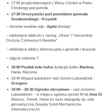
17:00 przejście/przejazd z Wieży Ciśnień w Parku
Chrobrego pod pomnik
17:30
Uroczystości pod pomnikiem generała
Sosabowskiego
:
Krzysiek
– złożenie kwiatów
odp.:
Agata
(kwiaty)
– odsłonięcie tabliczki z nazwą: „Skwer 7 Harcerskiej
Drużyny Czerwonych Beretów”
– odsłonięcie tablicy informacyjnej o generale i drużynie
– zdjęcie rodzinne 7
18:00
Posiłek koło hufca
(kolacja)
hufiec
Marlena
,
Hania, Marzena
18:40 Wyjazd autokarem nad Jezioro Lubowidzkie
:
Grzegorz
19:00 – 20:30
Ognisko obrzędowe
– nad Jeziorem
Lubowidzkim – w miejscu ogniska sprzed 40 lat
Ania Gi
Mariusz, Tomek, Hania
(w razie niepogody np. sala
gimnastyczna Zespołu Szkół Mechaniczno-
Informatycznych)