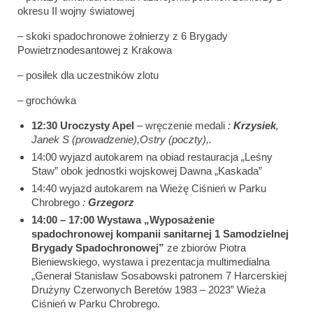
okresu II wojny światowej
– skoki spadochronowe żołnierzy z 6 Brygady
Powietrznodesantowej z Krakowa
– posiłek dla uczestników zlotu
– grochówka
12:30
Uroczysty Apel
– wręczenie medali
:
Krzysiek
,
Janek S (prowadzenie),Ostry (poczty),.
14:00 wyjazd autokarem na obiad restauracja „Leśny
Staw” obok jednostki wojskowej Dawna „Kaskada”
14:40 wyjazd autokarem na Wieżę Ciśnień w Parku
Chrobrego
:
Grzegorz
14:00 – 17:00
Wystawa „Wyposażenie
spadochronowej kompanii sanitarnej 1 Samodzielnej
Brygady Spadochronowej”
ze zbiorów Piotra
Bieniewskiego, wystawa i prezentacja multimedialna
„Generał Stanisław Sosabowski patronem 7 Harcerskiej
Drużyny Czerwonych Beretów 1983 – 2023” Wieża
Ciśnień w Parku Chrobrego.