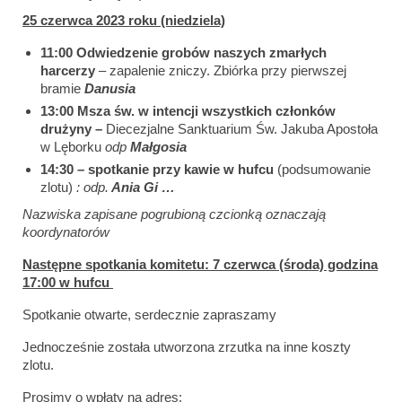
25 czerwca 2023 roku (niedziela)
11:00 Od
wiedzenie grobów naszych zmarłych
harcerzy
– zapalenie zniczy. Zbiórka przy pierwszej
bramie
Danusia
13:00 Msza św
. w intencji wszystkich członków
drużyny –
Diecezjalne Sanktuarium Św. Jakuba Apostoła
w Lęborku
odp
Małgosia
14:30 – spotkanie
przy kawie w hufcu
(podsumowanie
zlotu)
: odp.
Ania Gi …
Nazwiska zapisane pogrubioną czcionką oznaczają
koordynatorów
Następne spotkania komitetu: 7 czerwca (środa) godzina
17:00 w hufcu
Spotkanie otwarte, serdecznie zapraszamy
Jednocześnie została utworzona zrzutka na inne koszty
zlotu.
Prosimy o wpłaty na adres: