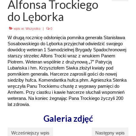
Alfonsa Trockiego
Emblematy (plakietki) i znaki drużyny
do Lęborka
Dla harcerzy i rodziców
wpis w:
Wszystko
|
0
Ryngraf Pamiątkowy 7 HDCzB
W drugą rocznicę odsłonięcia pomnika generała Stanisława
Sosabowskiego do Lęborka przyjechał odwiedzić swojego
Odznaka Honorowa 7 HDCzB
dowódcę weteran 1 Samodzielnej Brygady Spadochronowej
starszy strzelec Alfons Trocki wraz z wnukiem Panem
Nasze twarze
Piotrem. Weteran wspólnie z drużynową „7” Patrycją
Lubańska i hm. Krzysztofem Siwka złożył kwiaty pod
Galeria
pomnikiem generała. Harcerze zaprosili gości do nowej
siedziby hufca. Komendantka hufca phm. Agnieszka Stenka
Galerie 1983-2025
wręczyła Panu Trockiemu chustę z wyprawy pamięci do
Arnhem. Przy ciastku i kawie harcerze słuchali wspomnień
Galeria 2026
weterana. Na koniec żegnając Pana Trockiego życzyli 200
lat zdrowia
.
Multimedia
Galeria zdjęć
Kontakt
Wcześniejszy wpis
Następny wpis