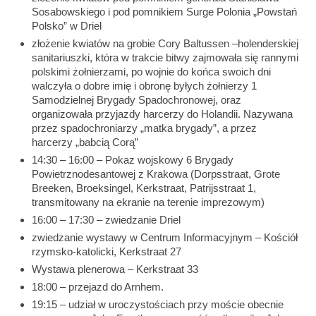
Sosabowskiego i pod pomnikiem Surge Polonia „Powstań
Polsko” w Driel
złożenie kwiatów na grobie Cory Baltussen –holenderskiej
sanitariuszki, która w trakcie bitwy zajmowała się rannymi
polskimi żołnierzami, po wojnie do końca swoich dni
walczyła o dobre imię i obronę byłych żołnierzy 1
Samodzielnej Brygady Spadochronowej, oraz
organizowała przyjazdy harcerzy do Holandii. Nazywana
przez spadochroniarzy „matka brygady”, a przez
harcerzy „babcią Corą”
14:30 – 16:00 – Pokaz wojskowy 6 Brygady
Powietrznodesantowej z Krakowa (Dorpsstraat, Grote
Breeken, Broeksingel, Kerkstraat, Patrijsstraat 1,
transmitowany na ekranie na terenie imprezowym)
16:00 – 17:30 – zwiedzanie Driel
zwiedzanie wystawy w Centrum Informacyjnym – Kościół
rzymsko-katolicki, Kerkstraat 27
Wystawa plenerowa – Kerkstraat 33
18:00 – przejazd do Arnhem.
19:15 – udział w uroczystościach przy moście obecnie