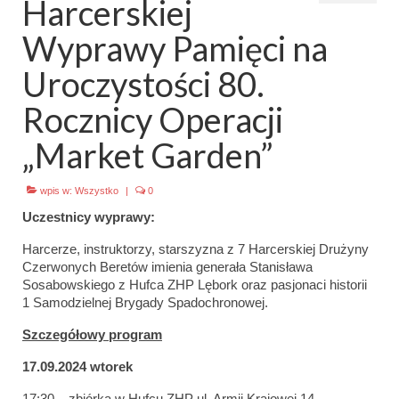
Harcerskiej
Emblematy (plakietki) i znaki drużyny
Wyprawy Pamięci na
Dla harcerzy i rodziców
Uroczystości 80.
Ryngraf Pamiątkowy 7 HDCzB
Rocznicy Operacji
Odznaka Honorowa 7 HDCzB
„Market Garden”
Nasze twarze
wpis w:
Wszystko
|
0
Galeria
Uczestnicy wyprawy:
Galerie 1983-2025
Harcerze, instruktorzy, starszyzna z 7 Harcerskiej Drużyny
Czerwonych Beretów imienia generała Stanisława
Galeria 2026
Sosabowskiego z Hufca ZHP Lębork oraz pasjonaci historii
1 Samodzielnej Brygady Spadochronowej.
Multimedia
Szczegółowy program
Kontakt
17.09.2024 wtorek
17:30 – zbiórka w Hufcu ZHP ul. Armii Krajowej 14