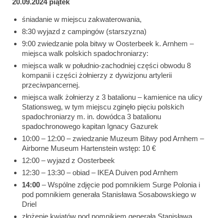
20.09.2024 piątek
śniadanie w miejscu zakwaterowania,
8:30 wyjazd z campingów (starszyzna)
9:00 zwiedzanie pola bitwy w Oosterbeek k. Arnhem –
miejsca walk polskich spadochroniarzy:
miejsca walk w południo-zachodniej części obwodu 8
kompanii i części żołnierzy z dywizjonu artylerii
przeciwpancernej.
miejsca walk żołnierzy z 3 batalionu – kamienice na ulicy
Stationsweg, w tym miejscu zginęło pięciu polskich
spadochroniarzy m. in. dowódca 3 batalionu
spadochronowego kapitan Ignacy Gazurek
10:00 – 12:00 – zwiedzanie Muzeum Bitwy pod Arnhem –
Airborne Museum Hartenstein wstęp: 10 €
12:00 – wyjazd z Oosterbeek
12:30 – 13:30 – obiad – IKEA Duiven pod Arnhem
14:00
– Wspólne zdjęcie pod pomnikiem Surge Polonia i
pod pomnikiem generała Stanisława Sosabowskiego w
Driel
złożenie kwiatów pod pomnikiem generała Stanisława