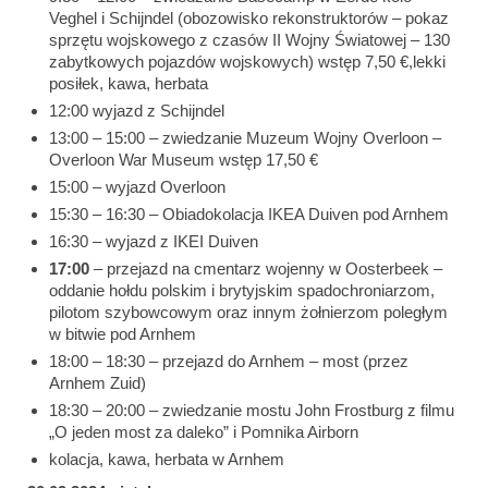
Veghel i Schijndel (obozowisko rekonstruktorów – pokaz
sprzętu wojskowego z czasów II Wojny Światowej – 130
zabytkowych pojazdów wojskowych) wstęp 7,50 €,lekki
posiłek, kawa, herbata
12:00 wyjazd z Schijndel
13:00 – 15:00 – zwiedzanie Muzeum Wojny Overloon –
Overloon War Museum wstęp 17,50 €
15:00 – wyjazd Overloon
15:30 – 16:30 – Obiadokolacja IKEA Duiven pod Arnhem
16:30 – wyjazd z IKEI Duiven
17:00
– przejazd na cmentarz wojenny w Oosterbeek –
oddanie hołdu polskim i brytyjskim spadochroniarzom,
pilotom szybowcowym oraz innym żołnierzom poległym
w bitwie pod Arnhem
18:00 – 18:30 – przejazd do Arnhem – most (przez
Arnhem Zuid)
18:30 – 20:00 – zwiedzanie mostu John Frostburg z filmu
„O jeden most za daleko” i Pomnika Airborn
kolacja, kawa, herbata w Arnhem