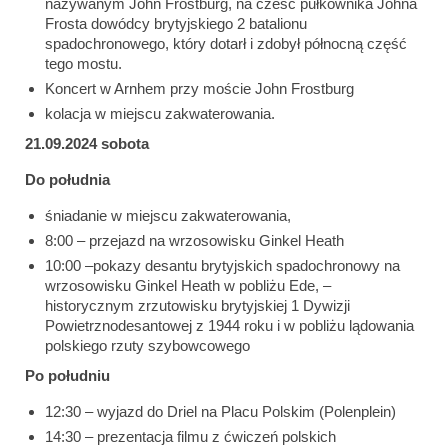
nazywanym John Frostburg, na cześć pułkownika Johna
Frosta dowódcy brytyjskiego 2 batalionu
spadochronowego, który dotarł i zdobył północną część
tego mostu.
Koncert w Arnhem przy moście John Frostburg
kolacja w miejscu zakwaterowania.
21.09.2024 sobota
Do południa
śniadanie w miejscu zakwaterowania,
8:00 – przejazd na wrzosowisku Ginkel Heath
10:00 –pokazy desantu brytyjskich spadochronowy na
wrzosowisku Ginkel Heath w pobliżu Ede, –
historycznym zrzutowisku brytyjskiej 1 Dywizji
Powietrznodesantowej z 1944 roku i w pobliżu lądowania
polskiego rzuty szybowcowego
Po południu
12:30 – wyjazd do Driel na Placu Polskim (Polenplein)
14:30 – prezentacja filmu z ćwiczeń polskich