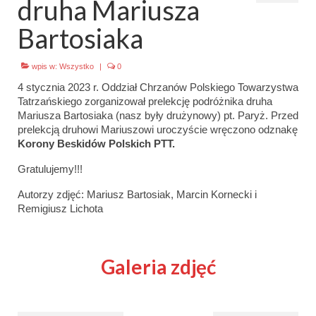
druha Mariusza
Emblematy (plakietki) i znaki drużyny
Bartosiaka
Dla harcerzy i rodziców
wpis w:
Wszystko
|
0
Ryngraf Pamiątkowy 7 HDCzB
4 stycznia 2023 r. Oddział Chrzanów Polskiego Towarzystwa
Tatrzańskiego zorganizował prelekcję podróżnika druha
Odznaka Honorowa 7 HDCzB
Mariusza Bartosiaka (nasz były drużynowy) pt. Paryż. Przed
prelekcją druhowi Mariuszowi uroczyście wręczono odznakę
Nasze twarze
Korony Beskidów Polskich PTT.
Galeria
Gratulujemy!!!
Autorzy zdjęć: Mariusz Bartosiak, Marcin Kornecki i
Galerie 1983-2025
Remigiusz Lichota
Galeria 2026
Multimedia
Galeria zdjęć
Kontakt