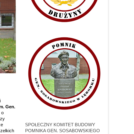
i
m. Gen.
 o
rzy
ze
SPOŁECZNY KOMITET BUDOWY
zelkich
POMNIKA GEN. SOSABOWSKIEGO