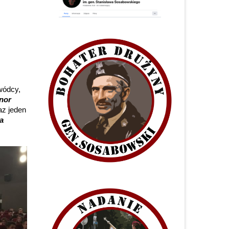
wódcy,
nor
az jeden
a