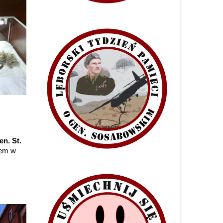
n. St.
iem w