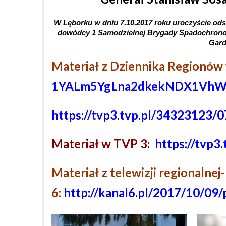
W Lęborku w dniu 7.10.2017 roku uroczyście ods
dowódcy 1 Samodzielnej Brygady Spadochronowej
Gard
Materiał z Dziennika Regionów
1YALm5YgLna2dkekNDX1VhW
https://tvp3.tvp.pl/34323123/
Materiał w TVP 3:
https://tvp
Materiał z telewizji regionalnej
6:
http://kanal6.pl/2017/10/09/