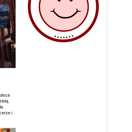
olsce
zielą
la
cerze i