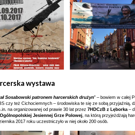
rcerska wystawa
ał Sosabowski patronem harcerskich drużyn
” – bowiem w całej P
S czy też Cichociemnych – środowiska te się ze sobą przyjaźnią, d
.in. na organizowanej od prawie 30 lat przez
7HDCzB z Lęborka
– d
Ogólnopolskiej Jesiennej Grze Polowej
, na którą przyjeżdżają har
ziernika 2017 roku uczestniczyło w niej około 200 osób.