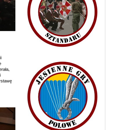
i
e
rała,
i
Wystawę