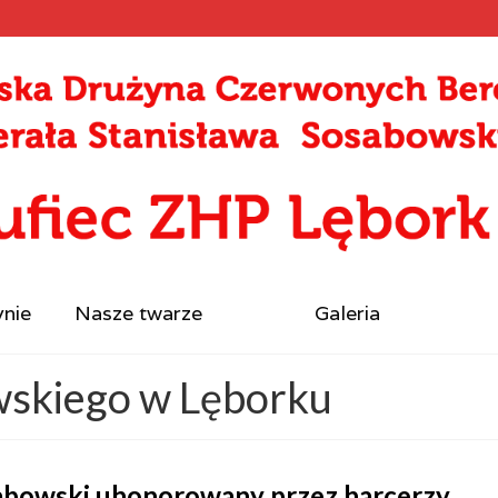
ynie
Nasze twarze
Galeria
wskiego w Lęborku
sabowski uhonorowany przez harcerzy