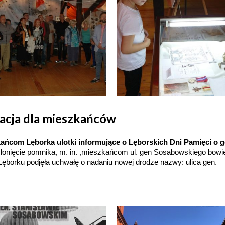
acja dla mieszkańców
ańcom Lęborka ulotki informujące o Lęborskich Dni Pamięci o ge
słonięcie pomnika, m. in. ,mieszkańcom ul. gen Sosabowskiego bow
ęborku podjęła uchwałę o nadaniu nowej drodze nazwy: ulica gen.