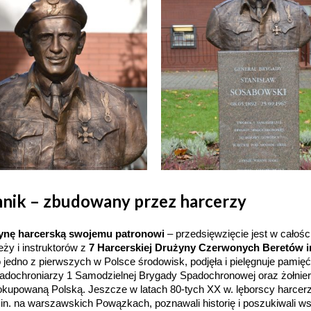
mnik – zbudowany przez harcerzy
żynę harcerską swojemu patronowi
– przedsięwzięcie jest w całośc
eży i instruktorów z
7 Harcerskiej Drużyny Czerwonych Beretów i
ako jedno z pierwszych w Polsce środowisk, podjęła i pielęgnuje pamięć
 spadochroniarzy 1 Samodzielnej Brygady Spadochronowej oraz żołnie
upowaną Polską. Jeszcze w latach 80-tych XX w. lęborscy harcer
in. na warszawskich Powązkach, poznawali historię i poszukiwali ws