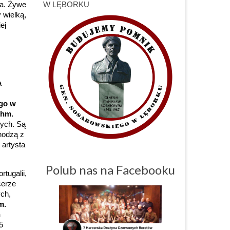
ła. Żywe
W LĘBORKU
 wielką,
ej
a
go w
hm.
tych. Są
hodzą z
, artysta
Polub nas na Facebooku
rtugalii,
cerze
ych,
m.
n
5