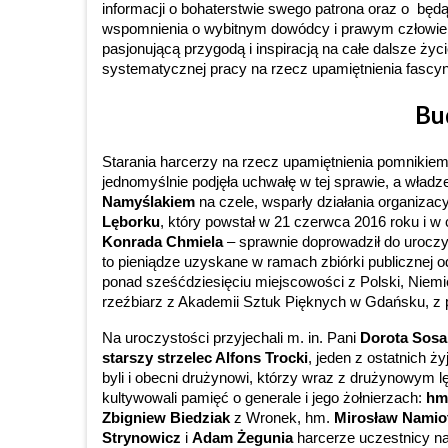
informacji o bohaterstwie swego patrona oraz o bę
wspomnienia o wybitnym dowódcy i prawym człowieku,
pasjonującą przygodą i inspiracją na całe dalsze życ
systematycznej pracy na rzecz upamiętnienia fascy
Bu
Starania harcerzy na rzecz upamiętnienia pomnikiem
jednomyślnie podjęła uchwałę w tej sprawie, a wła
Namyślakiem
na czele, wsparły działania organizac
Lęborku
, który powstał w 21 czerwca 2016 roku i w
Konrada Chmiela
– sprawnie doprowadził do uroczys
to pieniądze uzyskane w ramach zbiórki publicznej o
ponad sześćdziesięciu miejscowości z Polski, Niemiec
rzeźbiarz z Akademii Sztuk Pięknych w Gdańsku, z 
Na uroczystości przyjechali m. in. Pani
Dorota Sos
starszy strzelec Alfons Trocki
, jeden z ostatnich 
byli i obecni drużynowi, którzy wraz z drużynowym lę
kultywowali pamięć o generale i jego żołnierzach:
hm
Zbigniew Biedziak
z Wronek, hm.
Mirosław Namio
Strynowicz
i
Adam Żegunia
harcerze uczestnicy na