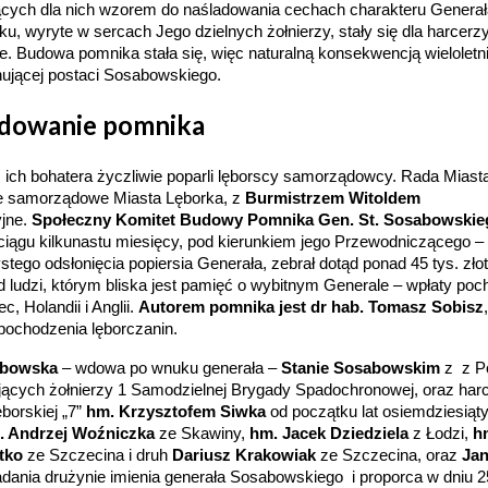
dących dla nich wzorem do naśladowania cechach charakteru Genera
 wyryte w sercach Jego dzielnych żołnierzy, stały się dla harcerzy
ie. Budowa pomnika stała się, więc naturalną konsekwencją wieloletni
nującej postaci Sosabowskiego.
dowanie pomnika
 ich bohatera życzliwie poparli lęborscy samorządowcy. Rada Miast
dze samorządowe Miasta Lęborka, z
Burmistrzem Witoldem
yjne.
Społeczny Komitet Budowy Pomnika Gen. St. Sosabowskie
 ciągu kilkunastu miesięcy, pod kierunkiem jego Przewodniczącego –
tego odsłonięcia popiersia Generała, zebrał dotąd ponad 45 tys. zło
d ludzi, którym bliska jest pamięć o wybitnym Generale – wpłaty poc
, Holandii i Anglii.
Autorem pomnika jest dr hab. Tomasz Sobisz
pochodzenia lęborczanin.
abowska
– wdowa po wnuku generała –
Stanie Sosabowskim
z z Po
żyjących żołnierzy 1 Samodzielnej Brygady Spadochronowej, oraz har
borskiej „7”
hm. Krzysztofem Siwka
od początku lat osiemdziesiąt
. Andrzej Woźniczka
ze Skawiny,
hm. Jacek Dziedziela
z Łodzi,
h
tko
ze Szczecina i druh
Dariusz Krakowiak
ze Szczecina, oraz
Ja
dania drużynie imienia generała Sosabowskiego i proporca w dniu 2