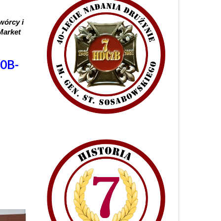
wórcy i
Market
/0B-