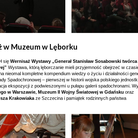
ż
w Muzeum w Lęborku
ł się
Wernisaż
Wystawy „Generał Stanisław Sosabowski twórca 
ej”
Wystawa, którą lęborczanie mieli przyjemność obejrzeć w czasi
ona nieomal kompletne kompendium wiedzy o życiu i działalności gene
ady Spadochronowej – pierwszej w historii wojska polskiego jednostk
nżacja ekspozycji z podwieszonymi u pułapu galerii spadochronami. 
go w Warszawie, Muzeum II Wojny Światowej w Gdańsku
oraz
usza Krakowiaka
ze Szczecina i pamiątek rodzinnych państwa