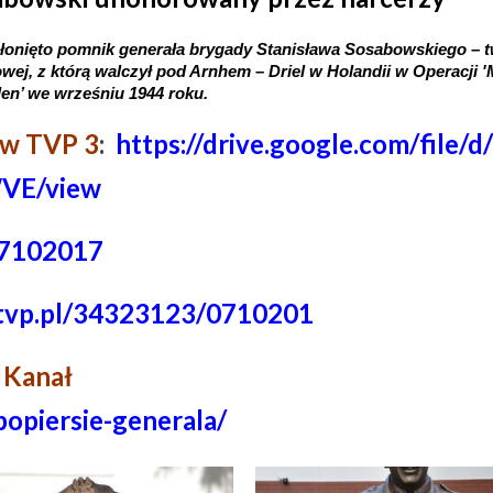
łonięto pomnik generała brygady Stanisława Sosabowskiego – t
, z którą walczył pod Arnhem – Driel w Holandii w Operacji '
en’ we wrześniu 1944 roku.
 w TVP 3
:
https://drive.google.com/file/d
VE/view
07102017
3.tvp.pl/34323123/0710201
- Kanał
popiersie-generala/