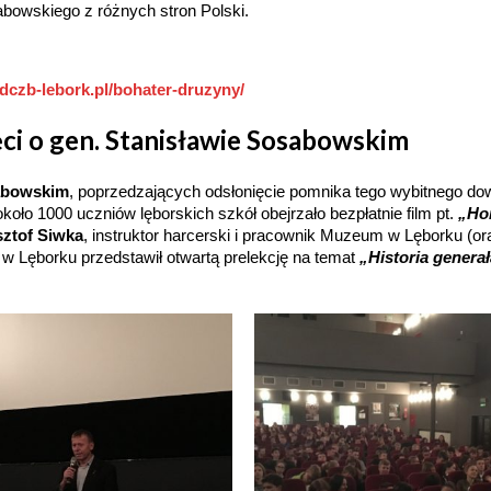
abowskiego z różnych stron Polski.
hdczb-lebork.pl/bohater-druzyny/
ci o gen. Stanisławie Sosabowskim
sabowskim
, poprzedzających odsłonięcie pomnika tego wybitnego do
oło 1000 uczniów lęborskich szkół obejrzało bezpłatnie film pt.
„Ho
ztof Siwka
, instruktor harcerski i pracownik Muzeum w Lęborku (or
j w Lęborku przedstawił otwartą prelekcję na temat
„Historia generał