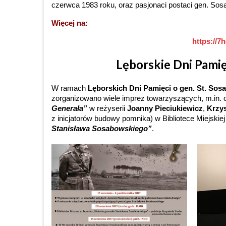
czerwca 1983 roku, oraz pasjonaci postaci gen. Sos
Więcej na:
https://7
Lęborskie Dni Pamię
W ramach
Lęborskich Dni Pamięci o gen. St. So
zorganizowano wiele imprez towarzyszących, m.in. ok
Generała”
w reżyserii
Joanny Pieciukiewicz
,
Krzys
z inicjatorów budowy pomnika) w Bibliotece Miejskie
Stanisława Sosabowskiego”
.