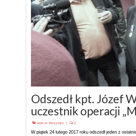
Odszedł kpt. Józef W
uczestnik operacji 
wpis w:
Wszystko
|
0
W piątek 24 lutego 2017 roku odszedł jeden z ostat