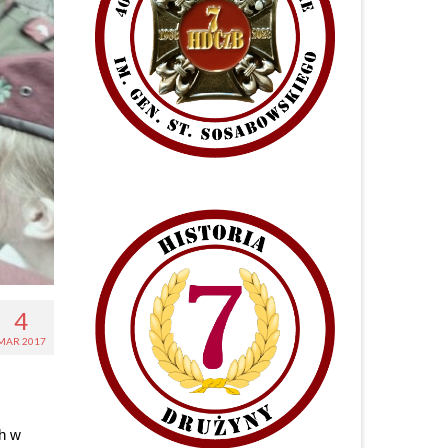
4
MAR 2017
ch w