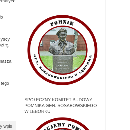
tematyce
ło
szyscy
ztrę,
 nasza
 tego
SPOŁECZNY KOMITET BUDOWY
POMNIKA GEN. SOSABOWSKIEGO
W LĘBORKU
y wpis