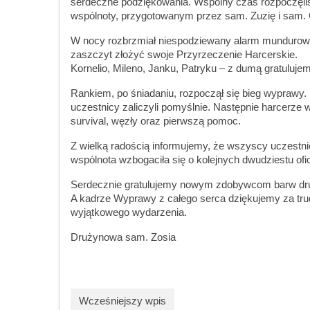
serdeczne podziękowania. Wspólny czas rozpoczęli
wspólnoty, przygotowanym przez sam. Zuzię i sam. 
W nocy rozbrzmiał niespodziewany alarm mundurowy,
zaszczyt złożyć swoje Przyrzeczenie Harcerskie.
Kornelio, Mileno, Janku, Patryku – z dumą gratuluje
Rankiem, po śniadaniu, rozpoczął się bieg wyprawy. P
uczestnicy zaliczyli pomyślnie. Następnie harcerze 
survival, węzły oraz pierwszą pomoc.
Z wielką radością informujemy, że wszyscy uczest
wspólnota wzbogaciła się o kolejnych dwudziestu of
Serdecznie gratulujemy nowym zdobywcom barw dr
A kadrze Wyprawy z całego serca dziękujemy za trud
wyjątkowego wydarzenia.
Drużynowa sam. Zosia
Wcześniejszy wpis