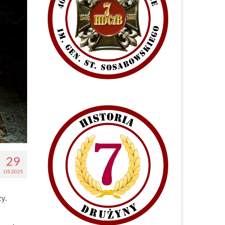
29
LIS 2025
zy.