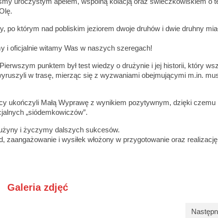
śmy uroczystym apelem, wspólną kolacją oraz świeczkowiskiem o 
Olę.
 po którym nad pobliskim jeziorem dwoje druhów i dwie druhny mia
my i oficjalnie witamy Was w naszych szeregach!
ierwszym punktem był test wiedzy o drużynie i jej historii, który w
wyruszyli w trasę, mierząc się z wyzwaniami obejmującymi m.in. mus
nicy ukończyli Małą Wyprawę z wynikiem pozytywnym, dzięki czemu
icjalnych „siódemkowiczów”.
użyny i życzymy dalszych sukcesów.
, zaangażowanie i wysiłek włożony w przygotowanie oraz realizację
Galeria zdjęć
Następn