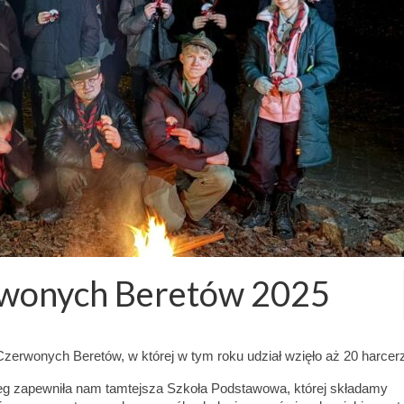
wonych Beretów 2025
zerwonych Beretów, w której w tym roku udział wzięło aż 20 harcer
g zapewniła nam tamtejsza Szkoła Podstawowa, której składamy