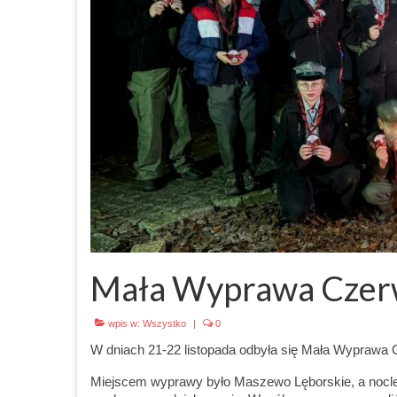
Mała Wyprawa Czer
wpis w:
Wszystko
|
0
W dniach 21-22 listopada odbyła się Mała Wyprawa C
Miejscem wyprawy było Maszewo Lęborskie, a nocle