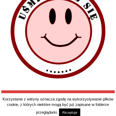
Korzystanie z witryny oznacza zgodę na wykorzystywanie plików
cookie, z których niektóre mogą być już zapisane w folderze
© 2026 7 Harcerska Drużyna Czerwonych Beretów im generała Stanisława
Sosabowskiego
przeglądarki.
Akceptuje