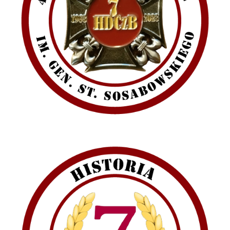
Emblematy (plakietki) i znaki drużyny
Dla harcerzy i rodziców
Ryngraf Pamiątkowy 7 HDCzB
Odznaka Honorowa 7 HDCzB
Nasze twarze
Galeria
Galerie 1983-2025
Galeria 2026
Multimedia
Kontakt