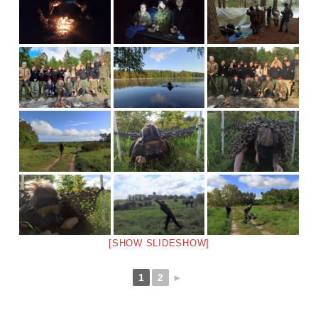
[SHOW SLIDESHOW]
1
2
►