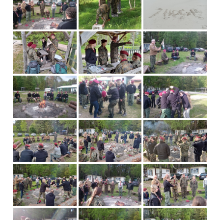
Emblematy (plakietki) i znaki drużyny
Dla harcerzy i rodziców
Ryngraf Pamiątkowy 7 HDCzB
Odznaka Honorowa 7 HDCzB
Nasze twarze
Galeria
Galerie 1983-2025
Galeria 2026
Multimedia
Kontakt