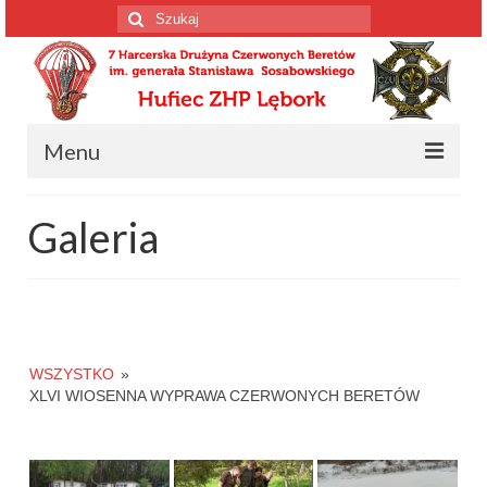
Szuklaj
w:
Menu
Strona główna
Galeria
Informacja o drużynie
Informacja o drużynie
Harcerscy spadochroniarze
WSZYSTKO
»
Wiosenne Wyprawy Czerwonych Beretów
XLVI WIOSENNA WYPRAWA CZERWONYCH BERETÓW
Konstytucja drużyny
Kalendarium