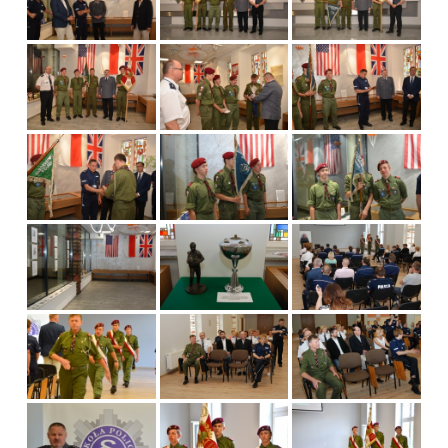
Emblematy (plakietki) i znaki drużyny
Dla harcerzy i rodziców
Ryngraf Pamiątkowy 7 HDCzB
Odznaka Honorowa 7 HDCzB
Nasze twarze
Galeria
Galerie 1983-2025
Galeria 2026
Multimedia
Kontakt