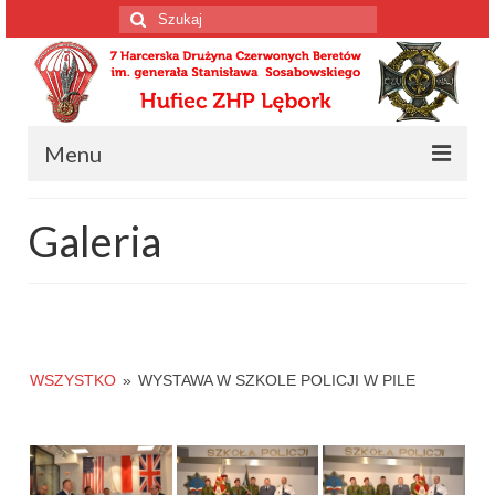
Szuklaj
w:
Menu
Strona główna
Galeria
Informacja o drużynie
Informacja o drużynie
Harcerscy spadochroniarze
WSZYSTKO
»
WYSTAWA W SZKOLE POLICJI W PILE
Wiosenne Wyprawy Czerwonych Beretów
Konstytucja drużyny
Kalendarium