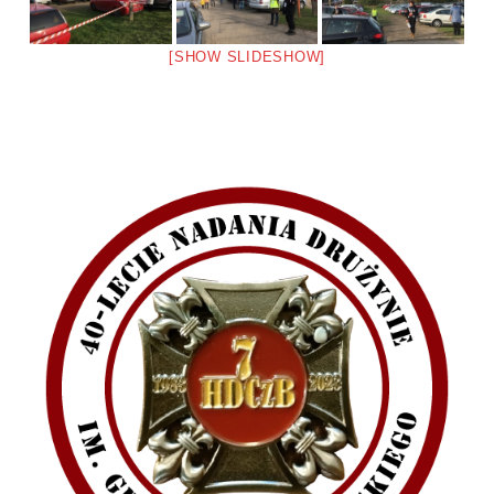
Emblematy (plakietki) i znaki drużyny
[SHOW SLIDESHOW]
Dla harcerzy i rodziców
Ryngraf Pamiątkowy 7 HDCzB
Odznaka Honorowa 7 HDCzB
Nasze twarze
Galeria
Galerie 1983-2025
Galeria 2026
Multimedia
Kontakt