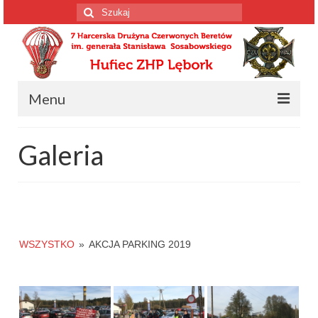
Szuklaj
w:
Menu
Strona główna
Galeria
Informacja o drużynie
Informacja o drużynie
Harcerscy spadochroniarze
WSZYSTKO
»
AKCJA PARKING 2019
Wiosenne Wyprawy Czerwonych Beretów
Konstytucja drużyny
Kalendarium