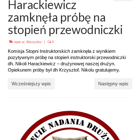
Harackiewicz
Emblematy (plakietki) i znaki drużyny
zamknęła próbę na
Dla harcerzy i rodziców
stopień przewodniczki
Ryngraf Pamiątkowy 7 HDCzB
wpis w:
Wszystko
|
0
Odznaka Honorowa 7 HDCzB
Komisja Stopni Instruktorskich zamknęła z wynikiem
pozytywnym próbę na stopień instruktorski przewodniczki
Nasze twarze
dh. Nikoli Harackiewicz – drużynowej naszej drużyn.
Opiekunem próby był dh Krzysztof. Nikolu gratulujemy.
Galeria
Wcześniejszy wpis
Następny wpis
Galerie 1983-2025
Galeria 2026
Multimedia
Kontakt