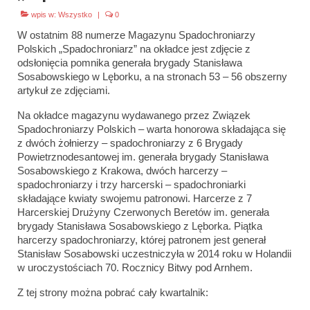
wpis w:
Wszystko
|
0
W ostatnim 88 numerze Magazynu Spadochroniarzy
Polskich „Spadochroniarz” na okładce jest zdjęcie z
odsłonięcia pomnika generała brygady Stanisława
Sosabowskiego w Lęborku, a na stronach 53 – 56 obszerny
artykuł ze zdjęciami.
Na okładce magazynu wydawanego przez Związek
Spadochroniarzy Polskich – warta honorowa składająca się
z dwóch żołnierzy – spadochroniarzy z 6 Brygady
Powietrznodesantowej im. generała brygady Stanisława
Sosabowskiego z Krakowa, dwóch harcerzy –
spadochroniarzy i trzy harcerski – spadochroniarki
składające kwiaty swojemu patronowi. Harcerze z 7
Harcerskiej Drużyny Czerwonych Beretów im. generała
brygady Stanisława Sosabowskiego z Lęborka. Piątka
harcerzy spadochroniarzy, której patronem jest generał
Stanisław Sosabowski uczestniczyła w 2014 roku w Holandii
w uroczystościach 70. Rocznicy Bitwy pod Arnhem.
Z tej strony można pobrać cały kwartalnik: