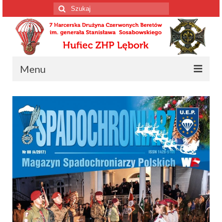
Szuklaj
w:
Menu
Strona główna
Informacja o drużynie
Informacja o drużynie
Harcerscy spadochroniarze
Wiosenne Wyprawy Czerwonych Beretów
Konstytucja drużyny
Kalendarium