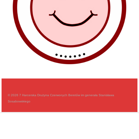
© 2026 7 Harcerska Drużyna Czerwonych Beretów im generała Stanisława
Sosabowskiego