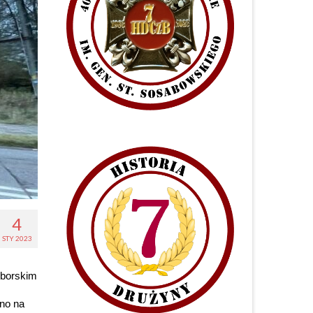
4
STY 2023
ęborskim
ono na